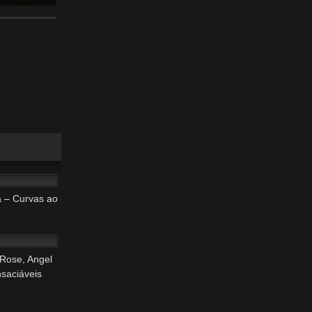
33:17
a – Curvas ao
36:19
Rose, Angel
saciáveis