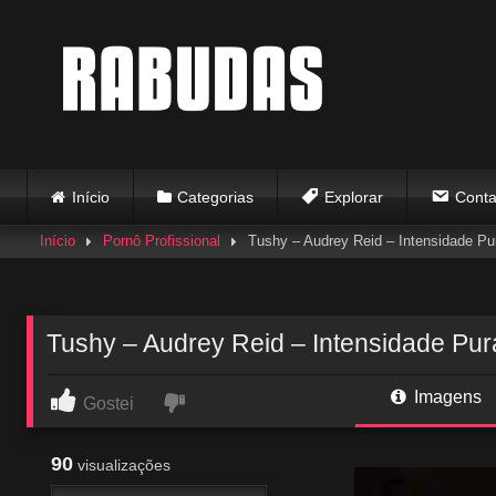
Skip
to
content
Início
Categorias
Explorar
Conta
Início
Pornô Profissional
Tushy – Audrey Reid – Intensidade Pu
Tushy – Audrey Reid – Intensidade Pur
Imagens
Gostei
90
visualizações