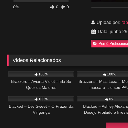
0%
0
0
Upload por:
ra
Data: junho 29
Pornô Profissiona
Videos Relacionados
194
33:27
991
100%
100%
Brazzers – Aviana Violet – Ela Só
Brazzers – Miss Lexa – Me
Quer os Maiores
máscara… e seu PAU
561
46:45
78
100%
0%
Blacked – Eve Sweet – O Prazer da
Blacked – Ashley Alexan
Vingança
Desejo Proibido e Irresis