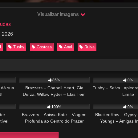
Visualizar Imagens
budas
, 2026
l
Tushy
Gostosa
Anal
Ruiva
27:42
563
38:51
371
85%
0%
 dá sua
Brazzers – Chanell Heart, Gia
Tushy – Selva Lapiedr
!
Derza, Willow Ryder – Elas Têm
Limite
45:14
213
33:12
433
Que Dividir Uma Só Coisa
100%
0%
der –
Brazzers – Anissa Kate – Viagem
BlackedRaw – Gypsy 
tível
Profunda ao Centro do Prazer
Youngs – Amigas In