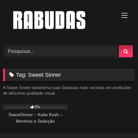
Skip
to
content
Tag:
Sweet Sinner
A Sweet Sinner transforma suas fantasias mais secretas em produções
de altíssima qualidade visual.
98
30:08
0%
SweetSinner – Katie Kush –
Mentiras e Sedução