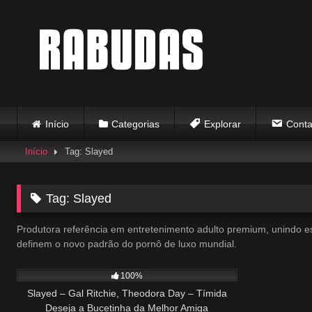
Skip
to
content
Início
Categorias
Explorar
Conta
Início
Tag: Slayed
Tag:
Slayed
Produtora referência em entretenimento adulto premium, unindo est
definem o novo padrão do pornô de luxo mundial.
576
30:18
100%
Slayed – Gal Ritchie, Theodora Day – Tímida
Deseja a Bucetinha da Melhor Amiga