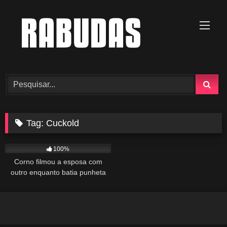
Skip
to
content
Tag:
Cuckold
1K
00:36
100%
Corno filmou a esposa com
outro enquanto batia punheta