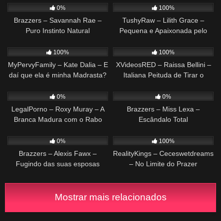
0%
100%
Brazzers – Savannah Rae –
TushyRaw – Lilith Grace –
Puro Instinto Natural
Pequena e Apaixonada pelo
Anal Agita Seu Corpo
377
42:11
269
12:52
100%
100%
MyPervyFamily – Kate Dalia – E
XVideosRED – Raissa Bellini –
daí que ela é minha Madrasta?
Italiana Peituda de Tirar o
Fôlego
285
40:48
249
26:49
0%
0%
LegalPorno – Roxy Muray – A
Brazzers – Miss Lexa –
Branca Madura com o Rabo
Escândalo Total
Mais Gigante
532
31:00
464
31:48
0%
100%
Brazzers – Alexis Fawx –
RealityKings – Ceceswetdreams
Fugindo das suas esposas
– No Limite do Prazer
Mostrar mais relacionados