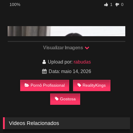
100%
1
0
Visualizar Imagens
Upload por:
rabudas
Data: maio 14, 2026
Pornô Profissional
RealityKings
Gostosa
Videos Relacionados
101
36:45
492
30:04