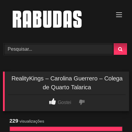
Skip
to
content
RealityKings – Carolina Guerrero – Colega
de Quarto Talarica
Gostei
229
visualizações