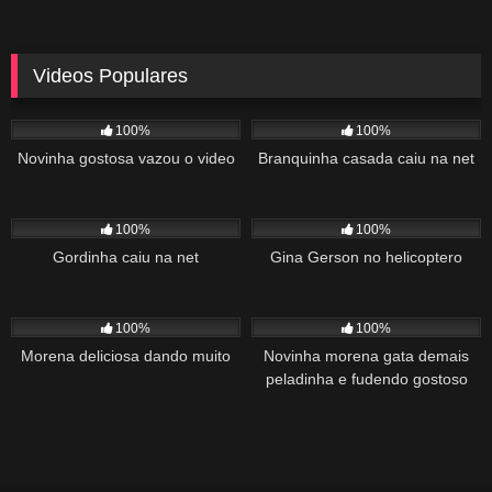
Videos Populares
5K
02:10
5K
03:10
100%
100%
Novinha gostosa vazou o video
Branquinha casada caiu na net
2K
03:34
1K
22:00
100%
100%
Gordinha caiu na net
Gina Gerson no helicoptero
2K
02:04
1K
00:27
100%
100%
Morena deliciosa dando muito
Novinha morena gata demais
peladinha e fudendo gostoso